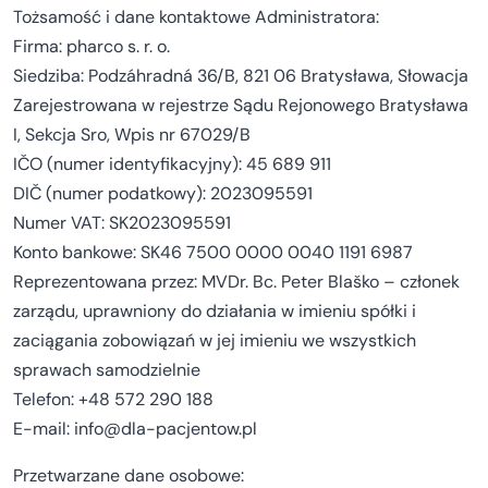
Tożsamość i dane kontaktowe Administratora:
Firma: pharco s. r. o.
Siedziba: Podzáhradná 36/B, 821 06 Bratysława, Słowacja
Zarejestrowana w rejestrze Sądu Rejonowego Bratysława
I, Sekcja Sro, Wpis nr 67029/B
IČO (numer identyfikacyjny): 45 689 911
DIČ (numer podatkowy): 2023095591
Numer VAT: SK2023095591
Konto bankowe: SK46 7500 0000 0040 1191 6987
Reprezentowana przez: MVDr. Bc. Peter Blaško – członek
zarządu, uprawniony do działania w imieniu spółki i
zaciągania zobowiązań w jej imieniu we wszystkich
sprawach samodzielnie
Telefon: +48 572 290 188
E-mail: info@dla-pacjentow.pl
Przetwarzane dane osobowe: