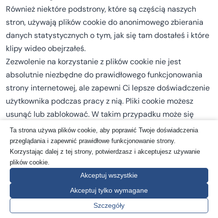
Również niektóre podstrony, które są częścią naszych
stron, używają plików cookie do anonimowego zbierania
danych statystycznych o tym, jak się tam dostałeś i które
klipy wideo obejrzałeś.
Zezwolenie na korzystanie z plików cookie nie jest
absolutnie niezbędne do prawidłowego funkcjonowania
strony internetowej, ale zapewni Ci lepsze doświadczenie
użytkownika podczas pracy z nią. Pliki cookie możesz
usunąć lub zablokować. W takim przypadku może się
jednak zdarzyć, że niektóre funkcje strony internetowej
Ta strona używa plików cookie, aby poprawić Twoje doświadczenia
nie będą działać tak, jak powinny.
przeglądania i zapewnić prawidłowe funkcjonowanie strony.
Korzystając dalej z tej strony, potwierdzasz i akceptujesz używanie
Informacje przechowywane w plikach cookie nie są
plików cookie.
wykorzystywane do osobistej identyfikacji, a struktura
Akceptuj wszystkie
danych jest w pełni pod naszą kontrolą. Pliki cookie nie są
Akceptuj tylko wymagane
wykorzystywane do innych celów niż te, które zostały
wymienione w niniejszym tekście.
Szczegóły